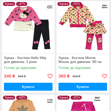
Уцінка
–47%
Уцінка
–55%
Уцінка - Костюм Hello Kitty
Уцінка - Костюм Minnie
для дівчинки. 2 роки
Mouse для дівчинки. 80 см
Готово до відправки
Готово до відправки
340
365
₴
₴
642 ₴
810 ₴
Купити
Купити
Уцінка
–60%
Уцінка
–65%