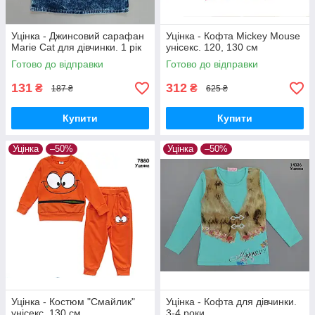
Уцінка - Джинсовий сарафан
Уцінка - Кофта Mickey Mouse
Marie Cat для дівчинки. 1 рік
унісекс. 120, 130 см
Готово до відправки
Готово до відправки
131
312
₴
₴
187 ₴
625 ₴
Купити
Купити
Уцінка
–50%
Уцінка
–50%
Уцінка - Костюм "Смайлик"
Уцінка - Кофта для дівчинки.
унісекс. 130 см
3-4 роки