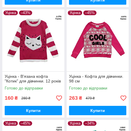
Купити
Купити
Уцінка
–43%
Уцінка
–45%
Уцінка - В'язана кофта
Уцінка - Кофта для дівчинки.
"Котик" для дівчинки. 12 років
98 см
Готово до відправки
Готово до відправки
160
263
₴
₴
280 ₴
479 ₴
Купити
Купити
Уцінка
–45%
Уцінка
–34%