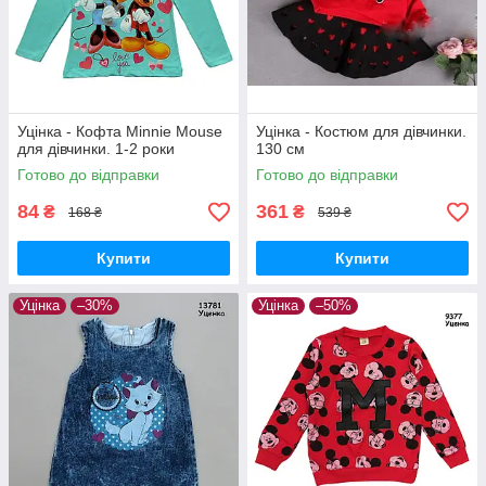
Уцінка - Кофта Minnie Mouse
Уцінка - Костюм для дівчинки.
для дівчинки. 1-2 роки
130 см
Готово до відправки
Готово до відправки
84
361
₴
₴
168 ₴
539 ₴
Купити
Купити
Уцінка
–30%
Уцінка
–50%