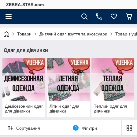
ZEBRA-STAR.com
Товари
Дитячий одяг, взуття та аксесуари
Товар з уц
Одяг для дівчинки
Демісезонний одяг
Літній одяг для
Теплий одяг для
для дівчинки
дівчинки
дівчинки
Сортування
0
Фільтри