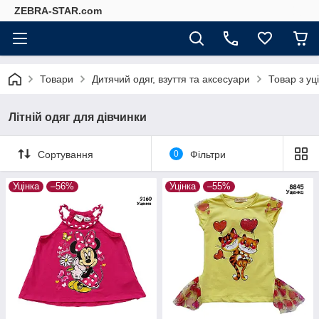
ZEBRA-STAR.com
Товари
Дитячий одяг, взуття та аксесуари
Товар з уц
Літній одяг для дівчинки
Сортування
0
Фільтри
Уцінка
–56%
Уцінка
–55%