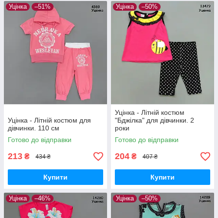
Уцінка
–51%
Уцінка
–50%
Уцінка - Літній костюм
Уцінка - Літній костюм для
"Бджілка" для дівчинки. 2
дівчинки. 110 см
роки
Готово до відправки
Готово до відправки
213
204
₴
₴
434 ₴
407 ₴
Купити
Купити
Уцінка
–46%
Уцінка
–50%