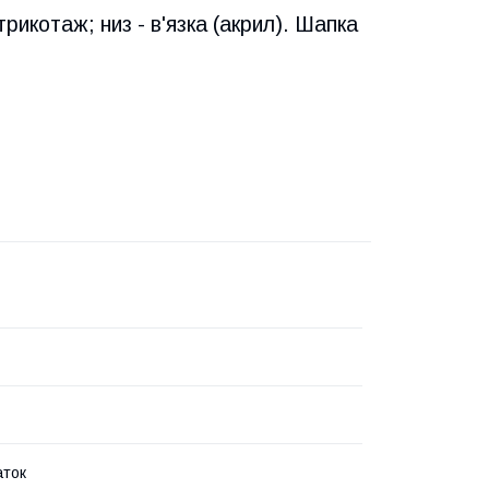
рикотаж; низ - в'язка (акрил). Шапка
аток