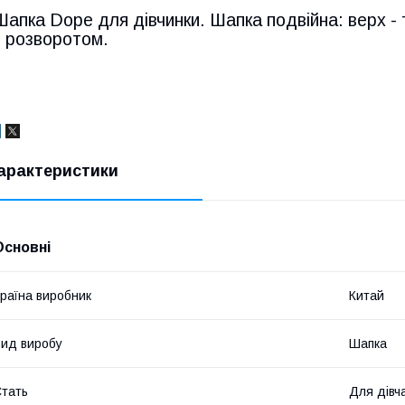
Шапка Dope для дівчинки. Шапка подвійна: верх - т
з розворотом.
арактеристики
Основні
раїна виробник
Китай
ид виробу
Шапка
тать
Для дівч