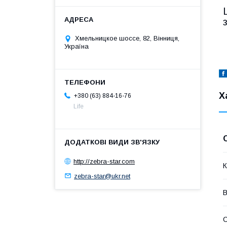
Хмельницкое шоссе, 82, Вінниця,
Україна
Х
+380 (63) 884-16-76
Life
http://zebra-star.com
К
zebra-star@ukr.net
В
С