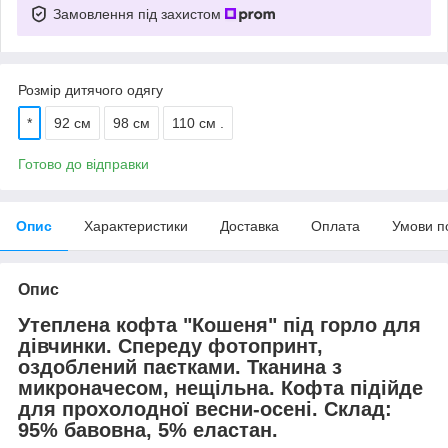
Замовлення під захистом
Розмір дитячого одягу
*
92 см
98 см
110 см .
Готово до відправки
Опис
Характеристики
Доставка
Оплата
Умови п
Опис
Утеплена кофта "Кошеня" під горло для
дівчинки. Спереду фотопринт,
оздоблений паєтками. Тканина з
микроначесом, нещільна. Кофта підійде
для прохолодної весни-осені. Склад:
95% бавовна, 5% еластан.