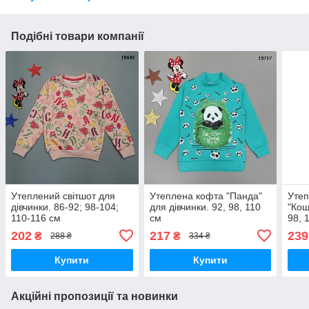
Подібні товари компанії
Утеплений світшот для
Утеплена кофта "Панда"
Утеп
дівчинки. 86-92; 98-104;
для дівчинки. 92, 98, 110
"Кош
110-116 см
см
98, 
202
217
239
₴
₴
288 ₴
334 ₴
Купити
Купити
Акційні пропозиції та новинки