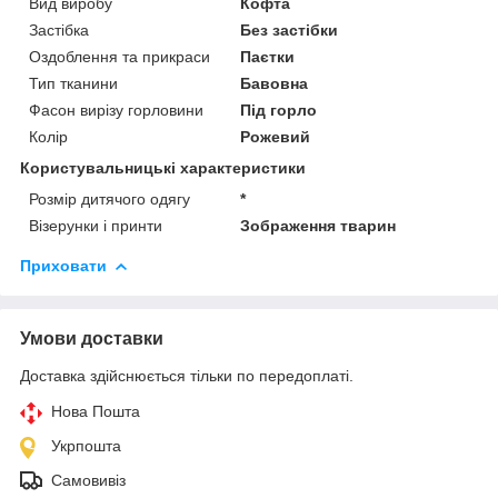
Вид виробу
Кофта
Застібка
Без застібки
Оздоблення та прикраси
Паєтки
Тип тканини
Бавовна
Фасон вирізу горловини
Під горло
Колір
Рожевий
Користувальницькі характеристики
Розмір дитячого одягу
*
Візерунки і принти
Зображення тварин
Приховати
Умови доставки
Доставка здійснюється тільки по передоплаті.
Нова Пошта
Укрпошта
Самовивіз