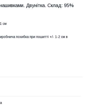
нашивками. Двунітка. Склад: 95%
41 см
иробнича похибка при пошитті +/- 1-2 см в
на