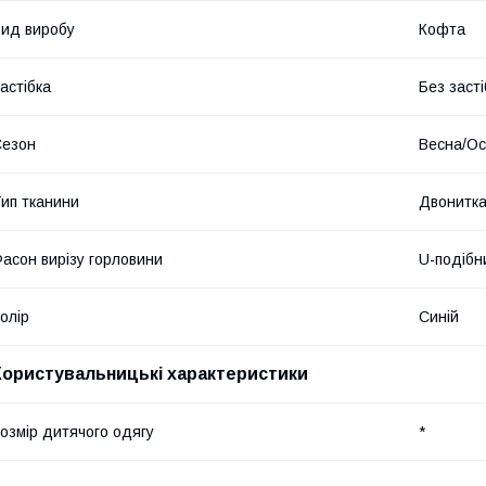
ид виробу
Кофта
астібка
Без засті
Сезон
Весна/Ос
ип тканини
Двонитк
асон вирізу горловини
U-подібн
олір
Синій
Користувальницькі характеристики
озмір дитячого одягу
*