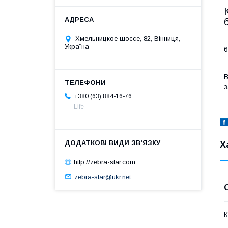
Хмельницкое шоссе, 82, Вінниця,
Україна
6
В
з
+380 (63) 884-16-76
Life
Х
http://zebra-star.com
zebra-star@ukr.net
К