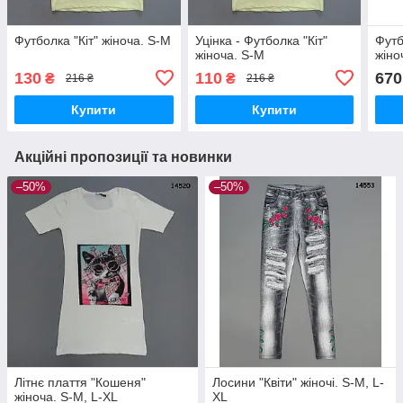
Футболка "Кіт" жіноча. S-M
Уцінка - Футболка "Кіт"
Футб
жіноча. S-M
жіно
130
110
670
₴
₴
216 ₴
216 ₴
Купити
Купити
Акційні пропозиції та новинки
–50%
–50%
Літнє плаття "Кошеня"
Лосини "Квіти" жіночі. S-M, L-
жіноча. S-M, L-XL
XL