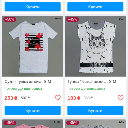
Купити
Купити
–50%
–45%
Сукня-туніка жіноча. S-M
Туніка "Кішка" жіноча. S-M
Готово до відправки
Готово до відправки
253
183
₴
₴
507 ₴
333 ₴
Купити
Купити
–45%
–45%