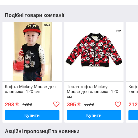
Подібні товари компанії
Кофта Mickey Mouse для
Тепла кофта Mickey
Кофт
хлопчика. 120 см
Mouse для хлопчика. 120
хлоп
см
293
395
212
₴
₴
488 ₴
659 ₴
Купити
Купити
Акційні пропозиції та новинки