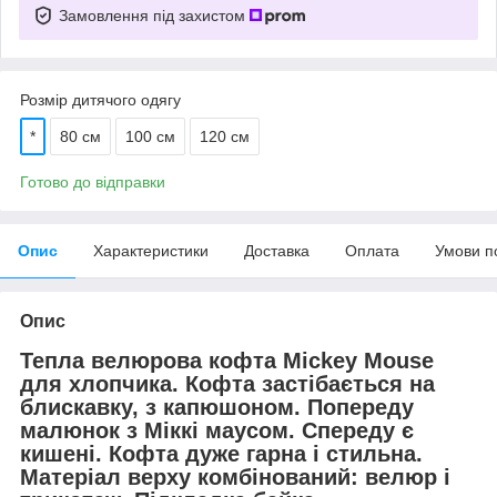
Замовлення під захистом
Розмір дитячого одягу
*
80 см
100 см
120 см
Готово до відправки
Опис
Характеристики
Доставка
Оплата
Умови п
Опис
Тепла велюрова кофта Mickey Mouse
для хлопчика. Кофта застібається на
блискавку, з капюшоном. Попереду
малюнок з Міккі маусом. Спереду є
кишені. Кофта дуже гарна і стильна.
Матеріал верху комбінований: велюр і