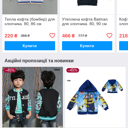
Тепла кофта (бомбер) для
Утеплена кофта Batman
Кофт
хлопчика. 80, 86 см
для хлопчика. 80, 90 см
хлоп
220
466
218
₴
₴
366 ₴
777 ₴
Купити
Купити
Акційні пропозиції та новинки
–45%
–45%