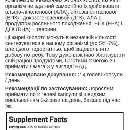
комплексом незамінних жирних кислот, які наш
організм не здатний самостійно їх здійснювати:
альфа-ліноленової (АЛА), ейкозапентаєнової
(ЕПК) і докозогексаеновой (ДГК). АЛА є
продуктом рослинного походження, ЕПК (EPA) і
ДГК (DHA) – тварини.
Ці жирні кислоти можуть в незначній кількості
синтезуватися в нашому організмі (до 5%-7%),
але цього недостатньо, щоб задовольнити
добову потребу. Тому дуже важливо збагачувати
свій раціон продуктами, багатими Омегою-3 і
приймати Омега-3 у вигляді БАД.
Р
екомендоване дозування:
2-4 гелеві капсули
/ день
Рекомендації по застосуванню:
Дорослим
приймати по 2 гелеві капсули зі швидким
вивільненням 1-2 рази на день, бажано під час
їжі.