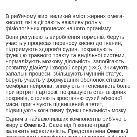
В риб'ячому жирі великий вміст жирних омега-
кислот, які відіграють важливу роль у
фізіологічних процесах нашого організму.
Вони регулюють вироблення гормонів, беруть
участь у процесах переносу кисню до тканин,
підтримують здоров'я судин, покращують
функцію травного тракту та видільної системи,
нормалізують мозкову діяльність, запобігають
розвитку діабету і хвороб серця (ІХС), знижують
запальні процеси, збільшують імунний статус,
беруть участь у формування оболонок сітківки і
мембран нейронів, знижують інтенсивність болю
при артриті і артрозі, покращують стан шкірних
покривів, сприяють зростанню сухий м'язової
маси, пригнічують підвищений апетит,
підвищують когнітивну функціональність мозку.
Одним з найважливіших компонентів риб'ячого
жиру є
Омега-3
. Саме від її концентрації
залежить ефективність. Представлена
Омега-3