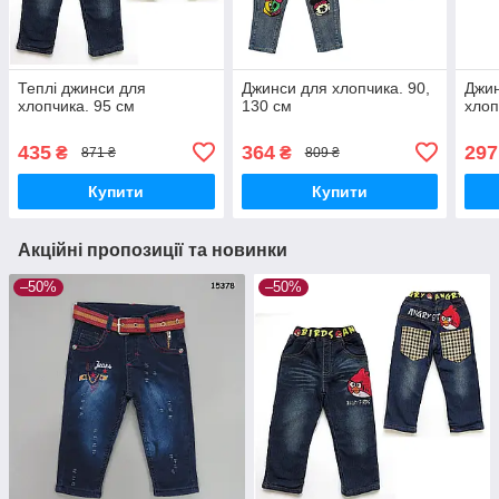
Теплі джинси для
Джинси для хлопчика. 90,
Джин
хлопчика. 95 см
130 см
хлоп
435
364
297
₴
₴
871 ₴
809 ₴
Купити
Купити
Акційні пропозиції та новинки
–50%
–50%