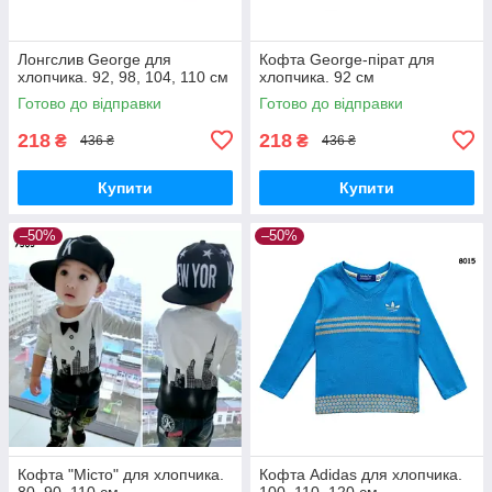
Лонгслив George для
Кофта George-пірат для
хлопчика. 92, 98, 104, 110 см
хлопчика. 92 см
Готово до відправки
Готово до відправки
218
218
₴
₴
436 ₴
436 ₴
Купити
Купити
–50%
–50%
Кофта "Місто" для хлопчика.
Кофта Adidas для хлопчика.
80, 90, 110 см
100, 110, 120 см