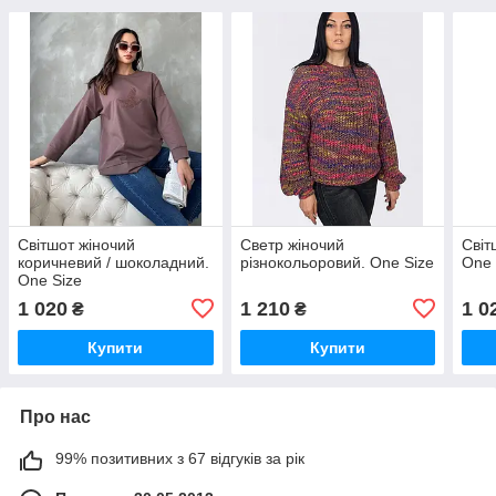
Світшот жіночий
Светр жіночий
Світ
коричневий / шоколадний.
різнокольоровий. One Size
One 
One Size
1 020
1 210
1 0
₴
₴
Купити
Купити
Про нас
99% позитивних з 67 відгуків за рік