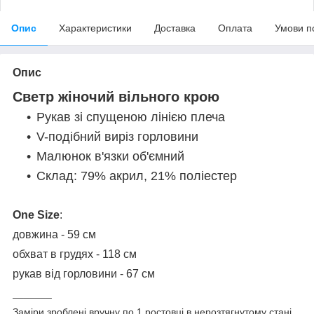
Опис
Характеристики
Доставка
Оплата
Умови п
Опис
Светр жіночий вільного крою
Рукав зі спущеною лінією плеча
V-подібний виріз горловини
Малюнок в'язки об'ємний
Склад: 79% акрил, 21% поліестер
One Size
:
довжина - 59 см
обхват в грудях - 118 см
рукав від горловини - 67 см
_______
Заміри зроблені вручну по 1 ростовці в нерозтягнутому стані