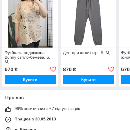
Футболка подовжена
Джогери жіночі сірі. S, M, L
Футб
Bunny світло-бежева. S,
жіно
M, L
670
870
670
₴
₴
Купити
Купити
Про нас
99% позитивних з 67 відгуків за рік
Працює з 30.05.2013
м. Вінниця