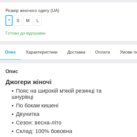
Розмір жіночого одягу (UA)
*
S
M
L
Готово до відправки
Опис
Характеристики
Доставка
Оплата
Умови п
Опис
Джогери жіночі
Пояс на широкій м'якій резинці та
шнурівці
По бокам кишені
Двунитка
Сезон: весна-літо
Склад: 100% бововна