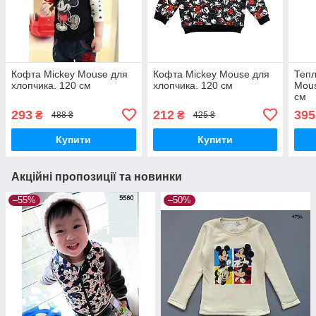
Кофта Mickey Mouse для
Кофта Mickey Mouse для
Тепл
хлопчика. 120 см
хлопчика. 120 см
Mous
см
293
212
395
₴
₴
488 ₴
425 ₴
Купити
Купити
Акційні пропозиції та новинки
–55%
–50%