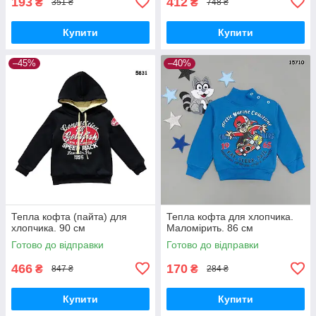
193
412
₴
₴
351 ₴
748 ₴
Купити
Купити
–45%
–40%
Тепла кофта (пайта) для
Тепла кофта для хлопчика.
хлопчика. 90 см
Маломірить. 86 см
Готово до відправки
Готово до відправки
466
170
₴
₴
847 ₴
284 ₴
Купити
Купити