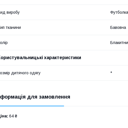
ид виробу
Футболк
ип тканини
Бавовна
олір
Блакитн
Користувальницькі характеристики
озмір дитячого одягу
*
нформація для замовлення
іна:
64 ₴