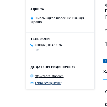
Хмельницкое шоссе, 82, Вінниця,
Україна
2
+380 (63) 884-16-76
Life
Х
http://zebra-star.com
zebra-star@ukr.net
К