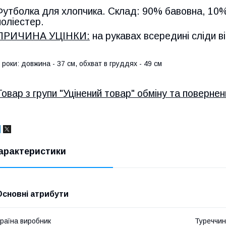
Футболка для хлопчика. Склад: 90% бавовна, 10
поліестер.
ПРИЧИНА УЦІНКИ:
на рукавах всередині сліди ві
 роки: довжина - 37 см, обхват в груддях - 49 см
Товар з групи "Уцінений товар" обміну та поверне
арактеристики
Основні атрибути
раїна виробник
Туреччи