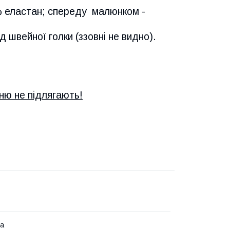
% еластан; спереду малюнком -
д швейної голки (ззовні не видно).
нню не підлягають!
на