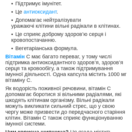
Підтримує імунітет.
Це
антиоксидант
.
Допомагає нейтралізувати
уражаючі клітини вільні радікали в клітинах.
Це сприяє доброму здоров’ю серця і
кровопостачанню.
Вегетаріанська формула.
Вітамін
С має багато переваг, у тому числі
підтримка антиоксидантного здоров’я, здоров’я
серця та кровообігу, а також підтримування
імунної діяльності. Одна капсула містить 1000 мг
вітаміну С.
Як водорість поживної речовини, вітамін С
допомагає боротися зі вільними радіалями, які
шкодять клітинам організму. Вільні радікали
можуть викликати сильний стрес, що у свою
чергу може призвести до передчасного старіння
клітин. Вітамін С також сприяє функціонуванню
імунної системи.