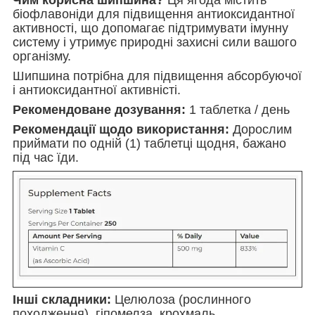
Чим корисна шипшина?
Ця ягода містить
біофлавоніди для підвищення антиоксидантної
активності, що допомагає підтримувати імунну
систему і утримує природні захисні сили вашого
організму.
Шипшина потрібна для підвищення абсорбуючої
і антиоксидантної активністі.
Рекомендоване дозування:
1 таблетка / день
Рекомендації щодо використання:
Дорослим
приймати по одній (1) таблетці щодня, бажано
під час їди.
Інші складники:
Целюлоза (рослинного
походження), гіпомелза, крохмаль,