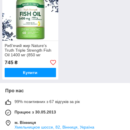
Риб'ячий жир Nature's
Truth Triple Strength Fish
Oil 1400 мг (850 мг
Omega-3) 60 гелевих
745
₴
капсул
Купити
Про нас
99% позитивних з 67 відгуків за рік
Працює з 30.05.2013
м. Вінниця
Хмельницкое шоссе, 82, Вінниця, Україна