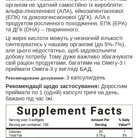
організм не здатний самостійно їх виробляти:
альфа-ліноленової (АЛА), ейкозапентаєнової
(ЕПК) та докозогексаєнової (ДГК). АЛА є
продуктом рослинного походження, ЕПК (EPA)
та ДГК (DHA) – твариннного.
Ці жирні кислоти можуть у незначній кількості
синтезуватись у нашому організмі (до 5%-7%),
але цього недостатньо, щоб задовольнити
добову потребу. Тому дуже важливо збагачувати
свій раціон продуктами, багатими на Омегу-3 і
приймати Омега-3 у вигляді БАД.
3 капсули/день
Рекомендоване дозування:
Рекомендації щодо застосування:
Дорослим
приймати по 1 (одній) капсулі тричі на день,
бажано під час їжі.