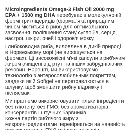
Microingredients Omega-3 Fish Oil 2000 mg
EPA + 1500 mg DHA
перебуває в молекулярній
формі тригліцеридів (форма, яка природним
чином міститься в рибі) для оптимального
засвоєння, поліпшення стану суглобів, серця,
настрої, шкіри, очей і здоров'я мозку.
Глибоководна риба, виловлена в дикій природі
в Норвезькому морі (не вирощується на
фермах). Ці високоякісні м'які капсули з риб'ячим
жиром очищені від ртуті та інших забруднюючих
речовин. Нарешті, ми використовуємо
технологію з энтеросолюбильным покриттям,
завдяки якій Softgel не перетравлюється в
шлунку, щоб зменшити рибну відрижку і
післясмак.
Ми прагнемо використовувати тільки інгредієнти
без глютену, без ГМО, без ароматизаторів,
консервантів і штучних барвників.
Кожна партія риб'ячого жиру з
микроингредиентами перевіряється на наявність