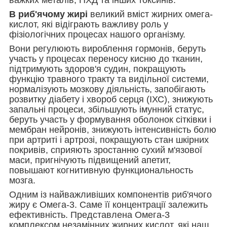
важких металів, ПХД та інших токсинів.
В риб'ячому жирі
великий вміст жирних омега-
кислот, які відіграють важливу роль у
фізіологічних процесах нашого організму.
Вони регулюють вироблення гормонів, беруть
участь у процесах переносу кисню до тканин,
підтримують здоров'я судин, покращують
функцію травного тракту та видільної системи,
нормалізують мозкову діяльність, запобігають
розвитку діабету і хвороб серця (ІХС), знижують
запальні процеси, збільшують імунний статус,
беруть участь у формування оболонок сітківки і
мембран нейронів, знижують інтенсивність болю
при артриті і артрозі, покращують стан шкірних
покривів, сприяють зростанню сухий м'язової
маси, пригнічують підвищений апетит,
повышают когнитивную функциональность
мозга.
Одним із найважливіших компонентів риб'ячого
жиру є Омега-3. Саме її концентрації залежить
ефективність. Представлена Омега-3
комплексом незамінних жирних кислот, які наш