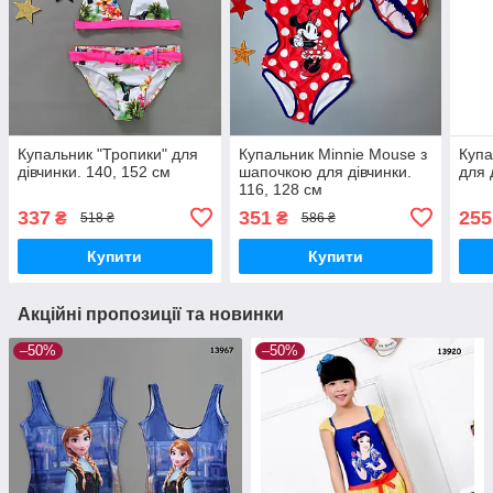
Купальник "Тропики" для
Купальник Minnie Mouse з
Купа
дівчинки. 140, 152 см
шапочкою для дівчинки.
для 
116, 128 см
337
351
255
₴
₴
518 ₴
586 ₴
Купити
Купити
Акційні пропозиції та новинки
–50%
–50%