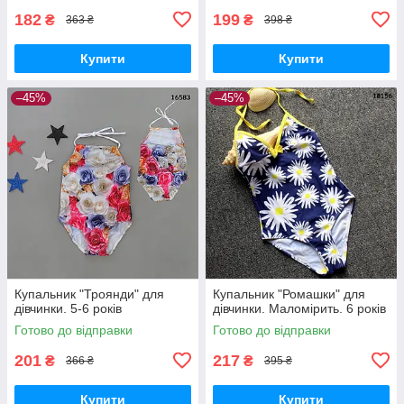
182
199
₴
₴
363 ₴
398 ₴
Купити
Купити
–45%
–45%
Купальник "Троянди" для
Купальник "Ромашки" для
дівчинки. 5-6 років
дівчинки. Маломірить. 6 років
Готово до відправки
Готово до відправки
201
217
₴
₴
366 ₴
395 ₴
Купити
Купити