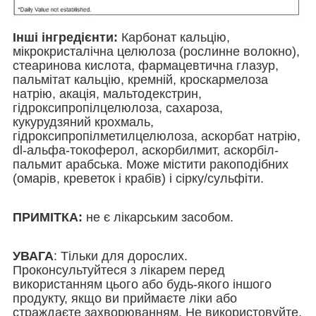
Інші інгредієнти:
Карбонат кальцію,
мікрокристалічна целюлоза (рослинне волокно),
стеаринова кислота, фармацевтична глазур,
пальмітат кальцію, кремній, кроскармелоза
натрію, акація, мальтодекстрин,
гідроксипропілцелюлоза, сахароза,
кукурудзяний крохмаль,
гідроксипропілметилцелюлоза, аскорбат натрію,
dl-альфа-токоферол, аскорбилмит, аскорбіл-
пальмит арабська. Може містити ракоподібних
(омарів, креветок і крабів) і сірку/сульфіти.
ПРИМІТКА
:
не є лікарським засобом.
УВАГА
:
Тільки для дорослих.
Проконсультуйтеся з лікарем перед
використанням цього або будь-якого іншого
продукту, якщо ви приймаєте ліки або
страждаєте захворюванням. Не використовуйте,