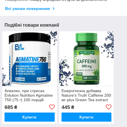
Всі умови повернення
Подібні товари компанії
Агматин, при стресах
Енергетична добавка
Evlution Nutrition Agmatine
Nature's Truth Caffeine 200
750 (75 г) 100 порцій
мг plus Green Tea extract
(Кофеїн,Зелений чай)120
685
445
₴
₴
таблеток
Купити
Купити