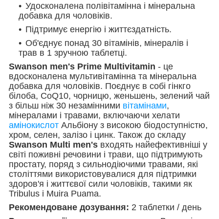
Удосконалена полівітамінна і мінеральна
добавка для чоловіків.
Підтримує енергію і життєздатність.
Об'єднує понад 30 вітамінів, мінералів і
трав в 1 зручною таблетці.
Swanson men's Prime Multivitamin
- це
вдосконалена мультивітамінна та мінеральна
добавка для чоловіків. Поєднує в собі гінкго
білоба, CoQ10, чорницю, женьшень, зелений чай
з більш ніж 30 незамінними
вітамінами
,
мінералами і травами, включаючи хелати
амінокислот
Альбіону з високою біодоступністю,
хром, селен, залізо і цинк. Також до складу
Swanson Multi men's
входять найефективніші у
світі поживні речовини і трави, що підтримують
простату, поряд з сильнодіючими травами, які
століттями використовувалися для підтримки
здоров'я і життєвої сили чоловіків, такими як
Tribulus і Muira Puama.
Рекомендоване дозування:
2 таблетки / день