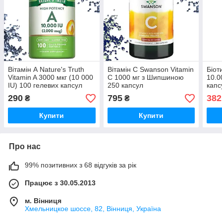
Вітамін А Nature's Truth
Вітамін С Swanson Vitamin
Біот
Vitamin A 3000 мкг (10 000
C 1000 мг з Шипшиною
10.0
IU) 100 гелевих капсул
250 капсул
капс
12.2
290
795
382
₴
₴
Купити
Купити
Про нас
99% позитивних з 68 відгуків за рік
Працює з 30.05.2013
м. Вінниця
Хмельницкое шоссе, 82, Вінниця, Україна