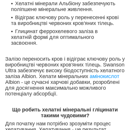
Хелатні мінерали Альбіону забезпечують
поліпшене мінеральне живлення.
Відіграє ключову роль у перенесенні крові
та виробництві червоних кров'яних тілець.
Глицинат феррохелевого заліза в
хелатній формі для оптимального
засвоєння.
Залізо переносить кров і відіграє ключову роль у
виробництві червоних кров'яних тілець. Swanson
Ultra забезпечує високу біодоступність хелатного
заліза Albion. Хелати мінеральних
амінокислот
Albion - це сучасні харчові добавки, розроблені
для досягнення максимально можливого
потенціалу абсорбції.
Що робить хелатні мінеральні гліцинати
такими чудовими?
Для початку нам потрібно зрозуміти процес
хелатування. Хелатування - це результат