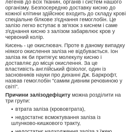
легенів до всіх тканин, органів і систем нашого
організму. Безпосередню доставку кисню до
кожної клітини здійснює входить до складу крові
спеціальне білкове з'єднання гемоглобін. Це
залізо легко вступає в зв'язок з киснем і саме
з'єднання кисню з залізом забарвлює кров у
червоний колір.
Кисень - це окислювач. Проте в даному випадку
ніякого окислення заліза не відбувається. Іон
заліза як би притягує молекулу кисню і
доставляє до місця окислення. За це
властивість англійський фізіолог, один із
засновників науки про диханні Дж. Баркрофт,
назвав гемоглобін "самим дивним речовиною у
світі".
Причини залізодефіциту
можна розділити на
три групи:
втрата заліза (крововтрата),
недостатнє всмоктування заліза із
шлунково-кишкового тракту,
недостатнє надходження заліза з їжею,