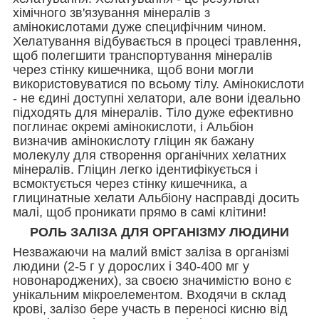
хімічного зв'язування мінералів з
амінокислотами дуже специфічним чином.
Хелатування відбувається в процесі травлення,
щоб полегшити транспортування мінералів
через стінку кишечника, щоб вони могли
використовуватися по всьому тілу. Амінокислоти
- не єдині доступні хелатори, але вони ідеально
підходять для мінералів. Тіло дуже ефективно
поглинає окремі амінокислоти, і Альбіон
визначив амінокислоту гліцин як бажану
молекулу для створення органічних хелатних
мінералів. Гліцин легко ідентифікується і
всмоктується через стінку кишечника, а
глицинатные хелати Альбіону насправді досить
малі, щоб проникати прямо в самі клітини!
РОЛЬ ЗАЛІЗА ДЛЯ ОРГАНІЗМУ ЛЮДИНИ
Незважаючи на малий вміст заліза в організмі
людини (2-5 г у дорослих і 340-400 мг у
новонароджених), за своєю значимістю воно є
унікальним мікроелементом. Входячи в склад
крові, залізо бере участь в переносі кисню від