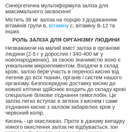
Синергетична мультиформула заліза для
максимального засвоєння!
Містить 38 мг заліза на порцію з додаванням
вітамінів групи в,
вітаміну
с, вітаміну B-12 та
інших.
РОЛЬ ЗАЛІЗА ДЛЯ ОРГАНІЗМУ ЛЮДИНИ
Незважаючи на малий вміст заліза в організмі
людини (2-5 г у дорослих і 340-400 мг у
новонароджених), за своєю значимістю воно є
унікальним мікроелементом. Входячи в склад
крові, залізо бере участь в переносі кисню від
легенів до всіх тканин, органів і систем нашого
організму. Безпосередню доставку кисню до
кожної клітини здійснює входить до складу крові
спеціальне білкове з'єднання гемоглобін. Це
залізо легко вступає в зв'язок з киснем і саме
з'єднання кисню з залізом забарвлює кров у
червоний колір.
Кисень - це окислювач. Проте в даному випадку
ніякого окислення заліза не відбувається. Іон