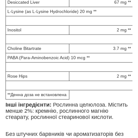
Desiccated Liver
67 mg **
L-Lysine (as L-Lysine Hydrochloride) 20 mg **
Inositol
2 mg **
Choline Bitartrate
3.7 mg **
PABA (Para-Aminobenzoic Acid) 10 mcg **
Rose Hips
2 mg **
**Денна доза не встановлена
Інші інгредієнти:
Рослинна целюлоза. Містить
менше 2%: кремнію, рослинного магнію
стеарату, рослинної стеаринової кислоти.
Без штучних барвників чи ароматизаторів без