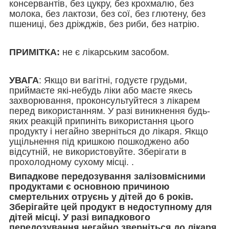
консервантів, без цукру, без крохмалю, без
молока, без лактози, без сої, без глютену, без
пшениці, без дріжджів, без риби, без натрію.
ПРИМІТКА
:
не є лікарським засобом.
УВАГА
:
Якщо ви вагітні, годуєте грудьми,
приймаєте які-небудь ліки або маєте якесь
захворювання, проконсультуйтеся з лікарем
перед використанням. У разі виникнення будь-
яких реакцій припиніть використання цього
продукту і негайно зверніться до лікаря. Якщо
ущільнення під кришкою пошкоджено або
відсутній, не використовуйте. Зберігати в
прохолодному сухому місці.
.
Випадкове передозування залізовмісними
продуктами є основною причиною
смертельних отруєнь у дітей до 6 років.
Зберігайте цей продукт в недоступному для
дітей місці. У разі випадкового
передозування негайно зверніться до лікаря