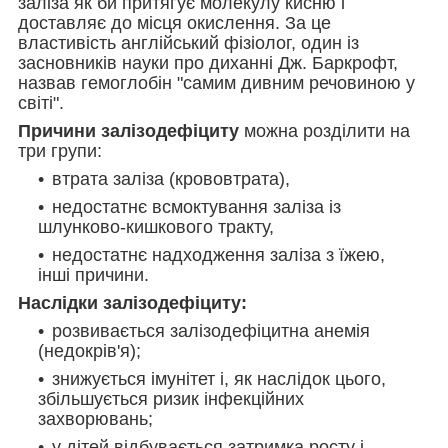
заліза як би притягує молекулу кисню і
доставляє до місця окислення. За це
властивість англійський фізіолог, один із
засновників науки про диханні Дж. Баркрофт,
назвав гемоглобін "самим дивним речовиною у
світі".
Причини залізодефіциту
можна розділити на
три групи:
втрата заліза (крововтрата),
недостатнє всмоктування заліза із
шлунково-кишкового тракту,
недостатнє надходження заліза з їжею,
інші причини.
Наслідки залізодефіциту:
розвивається залізодефіцитна анемія
(недокрів'я);
знижується імунітет і, як наслідок цього,
збільшується ризик інфекційних
захворювань;
у дітей відбувається затримка росту і