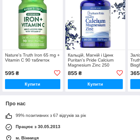
Nature's Truth Iron 65 mg +
Кальцій, Магній і Цинк
Залі
Vitamin C 90 таблеток
Puritan's Pride Calcium
Truth
Magnesium Zinc 250
Bisg
таблеток (каплетс)
капс
595
855
365
₴
₴
Купити
Купити
Про нас
99% позитивних з 67 відгуків за рік
Працює з 30.05.2013
м. Вінниця