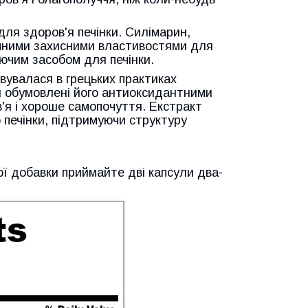
ля здоров'я печінки. Силімарин,
чними захисними властивостями для
ючим засобом для печінки.
вувалася в грецьких практиках
ы обумовлені його антиоксидантними
'я і хороше самопочуття. Екстракт
печінки, підтримуючи структуру
ої добавки приймайте дві капсули два-