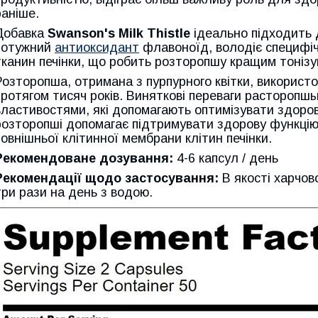
раніше.
Добавка
Swanson's Milk Thistle
ідеально підходить д
потужний
антиоксидант
флавоноїд, володіє специфі
тканин печінки, що робить розторопшу кращим тонізу
Розторопша, отримана з пурпурного квітки, використо
протягом тисяч років. Виняткові переваги расторопш
властивостями, які допомагають оптимізувати здоров
розторопші допомагає підтримувати здорову функцію 
зовнішньої клітинної мембрани клітин печінки.
Р
екомендоване дозування:
4-6 капсул / день
Рекомендації щодо застосування:
В якості харчов
три рази на день з водою.