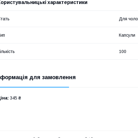
Користувальницькі характеристики
тать
Для чолов
ип
Капсули
ількість
100
нформація для замовлення
іна:
345 ₴