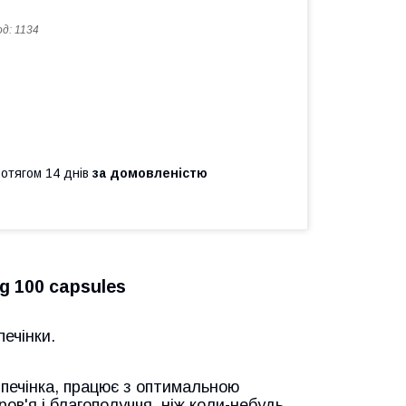
од:
1134
ротягом 14 днів
за домовленістю
g 100 capsules
печінки.
м, печінка, працює з оптимальною
ов'я і благополуччя, ніж коли-небудь