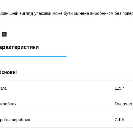
Зовнішній вигляд упаковки може бути змінена виробником без поп
арактеристики
Основні
ага
115 г
иробник
Swanson
раїна виробник
США