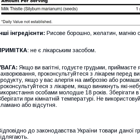
Інші інгредієнти:
Рисове борошно, желатин, магнію с
ПРИМІТКА
: не є лікарським засобом.
УВАГА:
Якщо ви вагітні, годуєте грудьми, приймаєте я
захворювання, проконсультуйтеся з лікарем перед ви
продукту, якщо у вас алергія на амброзію або ромашк
проконсультуйтеся з лікарем, якщо виникнуть які-небу
використання особами молодше 18 років. Зберігати в 
Зберігати при кімнатній температурі. Не використову
зламано або відсутня.
Відповідно до законодавства України товари даної г
підлягають.