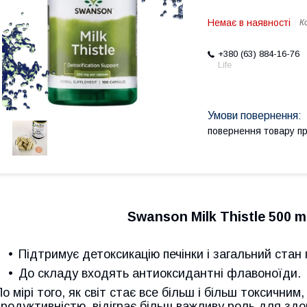
Немає в наявності
К
+380 (63) 884-16-76
Life
повернення товару п
Swanson Milk Thistle 500 m
Підтримує детоксикацію печінки і загальний стан 
До складу входять антиоксидантні флавоноїди.
По мірі того, як світ стає все більш і більш токсични
продуктивністю, відіграє більш важливу роль для здор