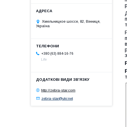
Хмельницкое шоссе, 82, Вінниця,
Україна
+380 (63) 884-16-76
Life
http://zebra-star.com
zebra-star@ukr.net