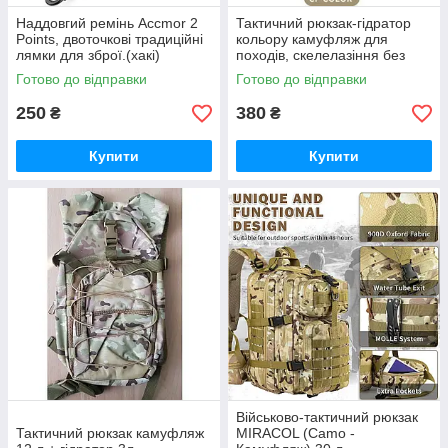
Наддовгий ремінь Accmor 2
Тактичний рюкзак-гідратор
Points, двоточкові традиційні
кольору камуфляж для
лямки для зброї.(хакі)
походів, скелелазіння без
гідратора.
Готово до відправки
Готово до відправки
250
380
₴
₴
Купити
Купити
Військово-тактичний рюкзак
Тактичний рюкзак камуфляж
MIRACOL (Camo -