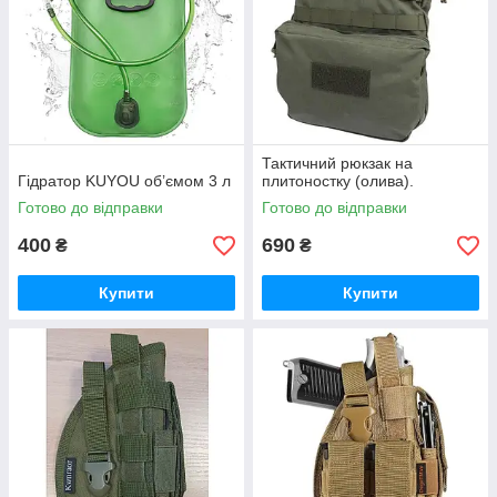
Тактичний рюкзак на
Гідратор KUYOU об’ємом 3 л
плитоностку (олива).
Готово до відправки
Готово до відправки
400
690
₴
₴
Купити
Купити