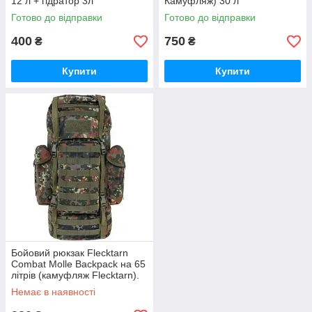
12 л + гідратор 3л
Камуфляж) 30 л
Готово до відправки
Готово до відправки
400
750
₴
₴
Купити
Купити
Бойовий рюкзак Flecktarn
Combat Molle Backpack на 65
літрів (камуфляж Flecktarn).
Немає в наявності