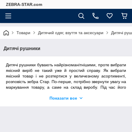
ZEBRA-STAR.com
Товари
Дитячий одяг, взуття та аксесуари
Дитячі ру
Дитячі рушники
Дитячі рушники бувають найрізноманітнішими, проте вибрати
якісний виріб не такий уже й простий справу. Як вибрати
якісний товар і не розтертися у величезному асортименті,
розповість зебра Стар. По-перше, потрібно звернути увагу на
маркування товару, а саме на склад виробу. Під час його
виготовлення має використовуватися тільки натуральна
Показати все
сировина. По-друге, оцініть довжину ворсу рушника. Він не
має бути занадто довгим, позаяк після прання дитячий
рушник стане занадто важким. Рушник із занадто коротким
ворсом не буде повноцінно вбирати вологу.
Оптимальна
довжина ворсу — 5 мм. Ворс пляжного рушника часто
коротший, проте необхідно звернути увагу на його щільність.