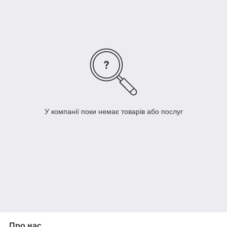
У пляжному рушникі важливі забарвлення й дизайн, тому що
він створює настрій на відпочинку. Вибирайте якісні речі, тоді
вони тішитимуть вас і довго слугуватимуть.
У компанії поки немає товарів або послуг
Про нас