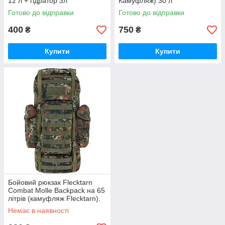
12 л + гідратор 3л
Камуфляж) 30 л
Готово до відправки
Готово до відправки
400
750
₴
₴
Купити
Купити
Бойовий рюкзак Flecktarn
Combat Molle Backpack на 65
літрів (камуфляж Flecktarn).
Немає в наявності