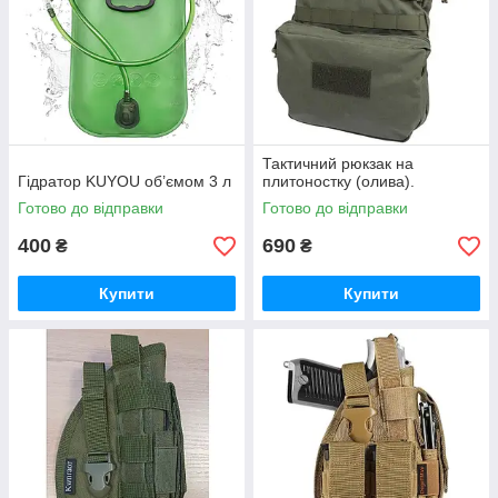
Тактичний рюкзак на
Гідратор KUYOU об’ємом 3 л
плитоностку (олива).
Готово до відправки
Готово до відправки
400
690
₴
₴
Купити
Купити