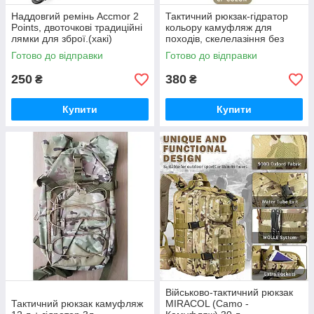
Наддовгий ремінь Accmor 2
Тактичний рюкзак-гідратор
Points, двоточкові традиційні
кольору камуфляж для
лямки для зброї.(хакі)
походів, скелелазіння без
гідратора.
Готово до відправки
Готово до відправки
250
380
₴
₴
Купити
Купити
Військово-тактичний рюкзак
Тактичний рюкзак камуфляж
MIRACOL (Camo -