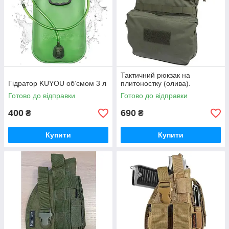
Тактичний рюкзак на
Гідратор KUYOU об’ємом 3 л
плитоностку (олива).
Готово до відправки
Готово до відправки
400
690
₴
₴
Купити
Купити