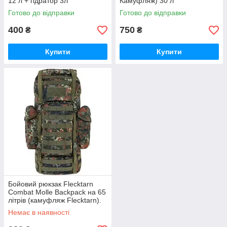
12 л + гідратор 3л
Камуфляж) 30 л
Готово до відправки
Готово до відправки
400
750
₴
₴
Купити
Купити
Бойовий рюкзак Flecktarn
Combat Molle Backpack на 65
літрів (камуфляж Flecktarn).
Немає в наявності