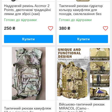
Наддовгий ремінь Accmor 2
Тактичний рюкзак-гідратор
Points, двоточкові традиційні
кольору камуфляж для
лямки для зброї.(хакі)
походів, скелелазіння без
гідратора.
Готово до відправки
Готово до відправки
250
380
₴
₴
Купити
Купити
Військово-тактичний рюкзак
Тактичний рюкзак камуфляж
MIRACOL (Camo -