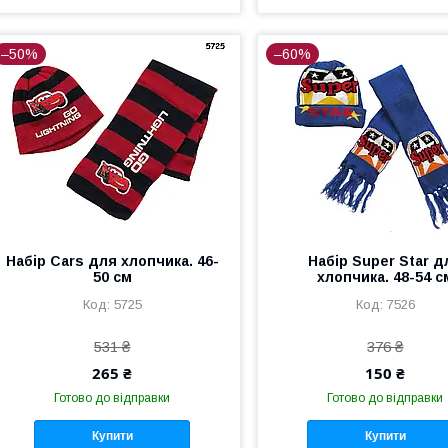
–50%
–60%
Набір Cars для хлопчика. 46-
Набір Super Star д
50 см
хлопчика. 48-54 с
5725
7526
531 ₴
376 ₴
265 ₴
150 ₴
Готово до відправки
Готово до відправки
Купити
Купити