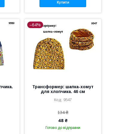
Купити
–64%
пчика.
Трансформер: шапка-хомут
для хлопчика. 46 см
9547
134 ₴
48 ₴
Готово до відправки