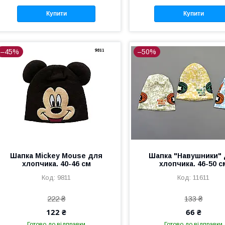
Купити
Купити
–45%
–50%
Шапка Mickey Mouse для
Шапка "Навушники"
хлопчика. 40-46 см
хлопчика. 46-50 с
9811
11611
222 ₴
133 ₴
122 ₴
66 ₴
Готово до відправки
Готово до відправки