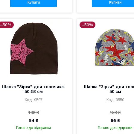
Купити
Купити
–50%
–50%
Шапка "Зірка" для хлопчика.
Шапка "Зірки" для хло
50-53 см
50 см
9597
9550
108 ₴
133 ₴
54 ₴
66 ₴
Готово до відправки
Готово до відправки