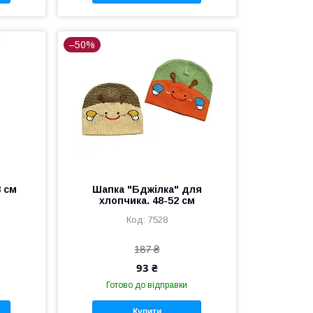
–50%
8 см
Шапка "Бджілка" для
хлопчика. 48-52 см
7528
187 ₴
93 ₴
Готово до відправки
Купити