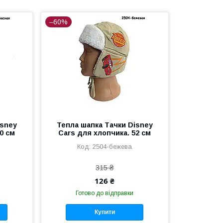
–60%
isney
Тепла шапка Тачки Disney
0 см
Cars для хлопчика. 52 см
2504-бежева
315 ₴
126 ₴
Готово до відправки
Купити