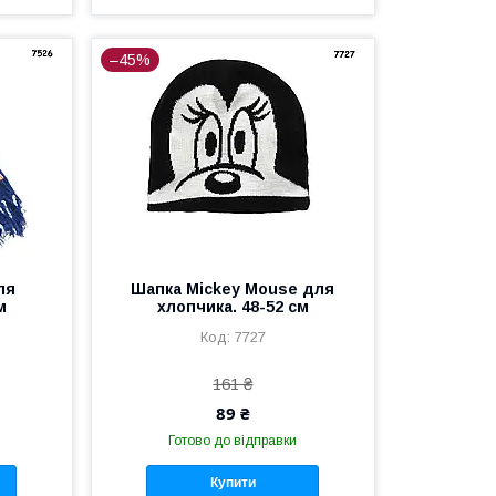
–45%
ля
Шапка Mickey Mouse для
м
хлопчика. 48-52 см
7727
161 ₴
89 ₴
Готово до відправки
Купити