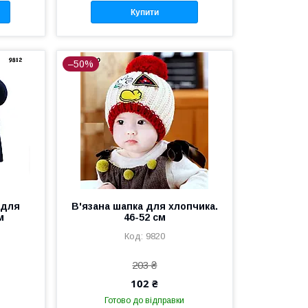
Купити
–50%
 для
В'язана шапка для хлопчика.
м
46-52 см
9820
203 ₴
102 ₴
Готово до відправки