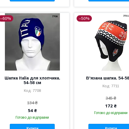
–60%
–50%
Шапка Italia для хлопчика.
В'язана шапка. 54-5
54-58 см
7711
7708
345 ₴
134 ₴
172 ₴
54 ₴
Готово до відправки
Готово до відправки
Купити
Купити