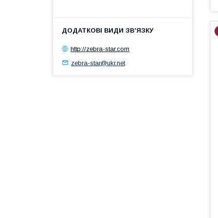
http://zebra-star.com
zebra-star@ukr.net