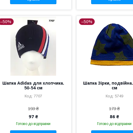
–50%
–50%
Шапка Adidas для хлопчика.
Шапка Зірки, подвійна.
50-54 см
см
7707
5749
193 ₴
173 ₴
97 ₴
86 ₴
Готово до відправки
Готово до відправки