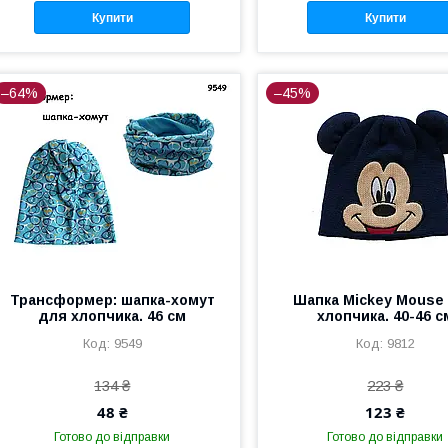
Купити
Купити
–64%
–45%
Трансформер: шапка-хомут
Шапка Mickey Mouse
для хлопчика. 46 см
хлопчика. 40-46 с
9549
9812
134 ₴
223 ₴
48 ₴
123 ₴
Готово до відправки
Готово до відправки