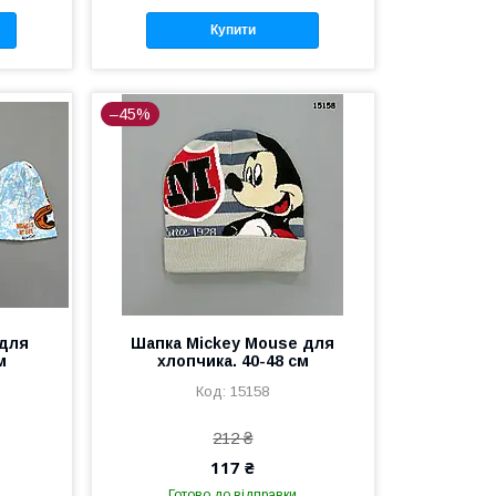
Купити
–45%
 для
Шапка Mickey Mouse для
м
хлопчика. 40-48 см
15158
212 ₴
117 ₴
Готово до відправки